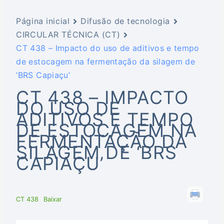
Página inicial
Difusão de tecnologia
CIRCULAR TÉCNICA (CT)
CT 438 – Impacto do uso de aditivos e tempo
de estocagem na fermentação da silagem de
‘BRS Capiaçu’
CT 438 – IMPACTO
DO USO DE
ADITIVOS E TEMPO
DE ESTOCAGEM NA
FERMENTAÇÃO DA
SILAGEM DE ‘BRS
CAPIAÇU’
CT 438
Baixar