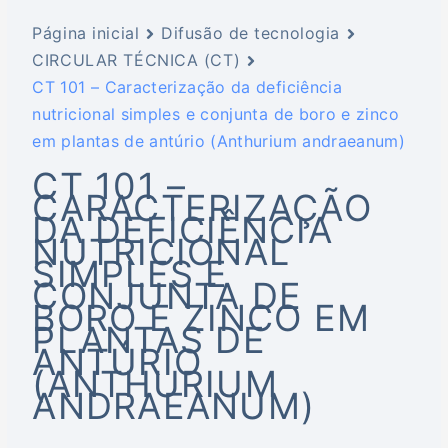
Página inicial
Difusão de tecnologia
CIRCULAR TÉCNICA (CT)
CT 101 – Caracterização da deficiência
nutricional simples e conjunta de boro e zinco
em plantas de antúrio (Anthurium andraeanum)
CT 101 –
CARACTERIZAÇÃO
DA DEFICIÊNCIA
NUTRICIONAL
SIMPLES E
CONJUNTA DE
BORO E ZINCO EM
PLANTAS DE
ANTÚRIO
(ANTHURIUM
ANDRAEANUM)