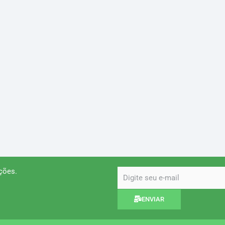
ções.
email
ENVIAR