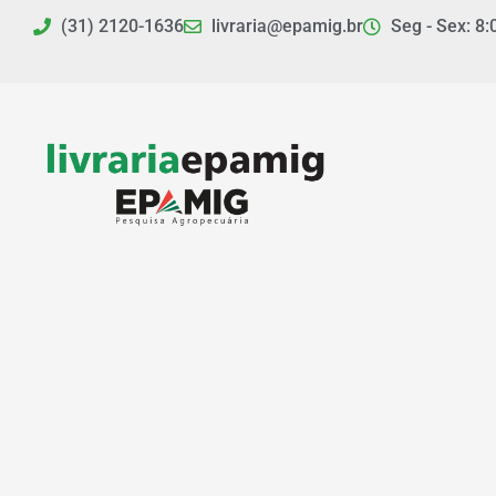
Ir
(31) 2120-1636
livraria@epamig.br
Seg - Sex: 8:
para
o
conteúdo