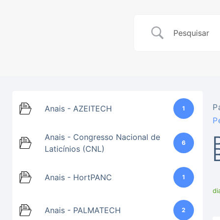
P
Anais - AZEITECH
1
P
Anais - Congresso Nacional de
6
Laticínios (CNL)
Anais - HortPANC
1
di
Anais - PALMATECH
2