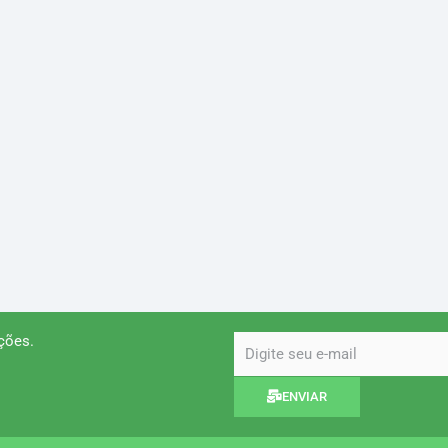
ções.
email
ENVIAR