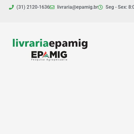
Ir
(31) 2120-1636
livraria@epamig.br
Seg - Sex: 8:
para
o
conteúdo