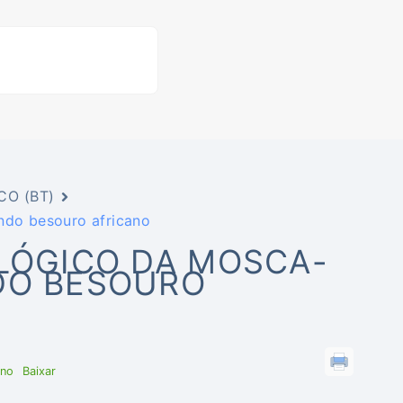
CO (BT)
ando besouro africano
OLÓGICO DA MOSCA-
DO BESOURO
ano
Baixar