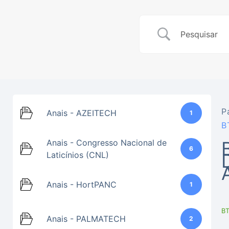
P
Anais - AZEITECH
1
B
Anais - Congresso Nacional de
6
Laticínios (CNL)
Anais - HortPANC
1
BT
Anais - PALMATECH
2