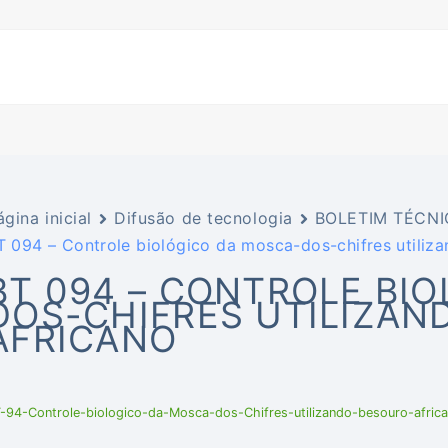
ágina inicial
Difusão de tecnologia
BOLETIM TÉCNI
T 094 – Controle biológico da mosca-dos-chifres utiliz
BT 094 – CONTROLE BI
DOS-CHIFRES UTILIZAN
AFRICANO
-94-Controle-biologico-da-Mosca-dos-Chifres-utilizando-besouro-afric