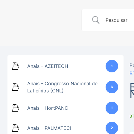
P
Anais - AZEITECH
1
B
Anais - Congresso Nacional de
6
Laticínios (CNL)
Anais - HortPANC
1
BT
Anais - PALMATECH
2