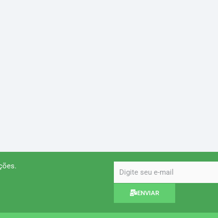
ções.
email
ENVIAR