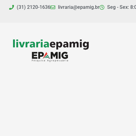
Ir
(31) 2120-1636
livraria@epamig.br
Seg - Sex: 8:
para
o
conteúdo