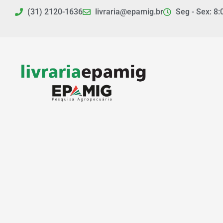
Ir
(31) 2120-1636
livraria@epamig.br
Seg - Sex: 8:
para
o
conteúdo