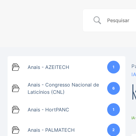
P
Anais - AZEITECH
1
I
Anais - Congresso Nacional de
6
Laticínios (CNL)
Anais - HortPANC
1
IA
Anais - PALMATECH
2