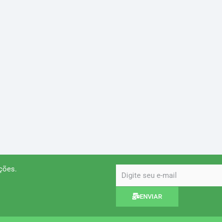
ções.
email
ENVIAR