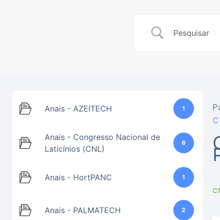
P
Anais - AZEITECH
1
C
Anais - Congresso Nacional de
6
Laticínios (CNL)
Anais - HortPANC
1
C
Anais - PALMATECH
2