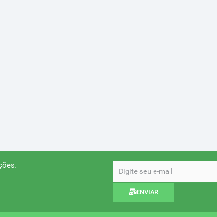
ções.
email
ENVIAR