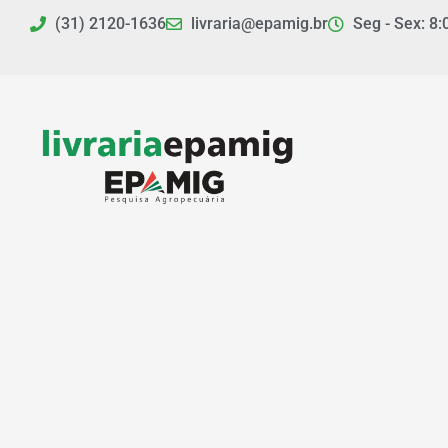
Ir
(31) 2120-1636
livraria@epamig.br
Seg - Sex: 8:
para
o
conteúdo