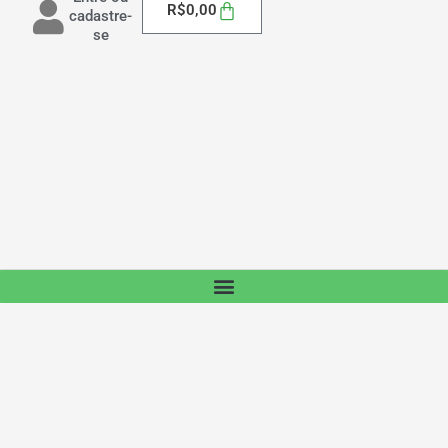
Carrinho
R$
0,00
cadastre-
se