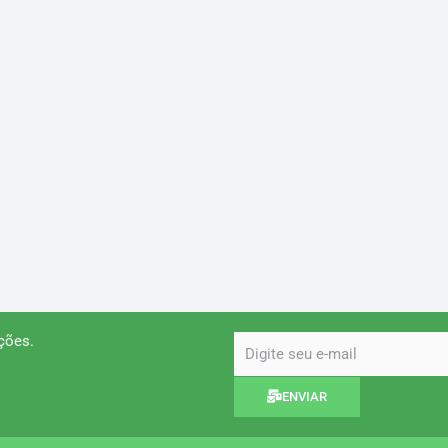
ções.
email
ENVIAR