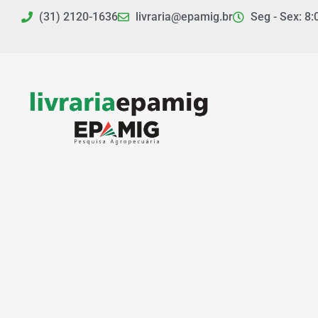
Ir
(31) 2120-1636
livraria@epamig.br
Seg - Sex: 8:
para
o
conteúdo