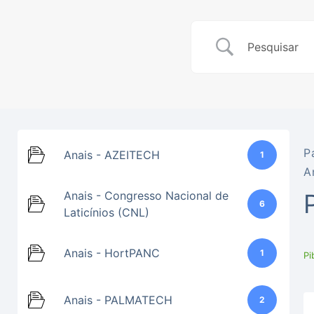
P
Anais - AZEITECH
1
A
Anais - Congresso Nacional de
6
Laticínios (CNL)
Anais - HortPANC
1
Pi
Anais - PALMATECH
2