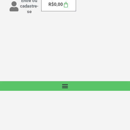
Entre ou
Carrinho
R$
0,00
cadastre-
se