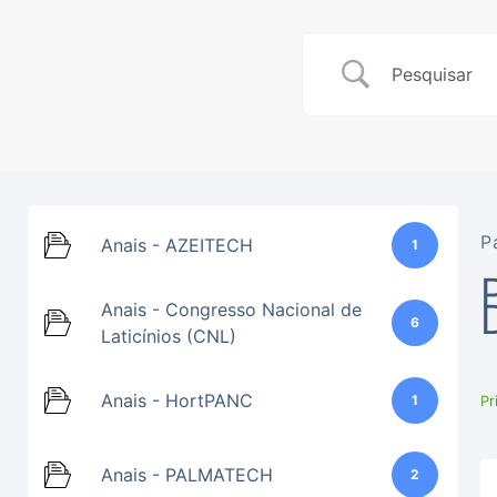
P
Anais - AZEITECH
1
Anais - Congresso Nacional de
6
Laticínios (CNL)
Anais - HortPANC
1
Pr
Anais - PALMATECH
2