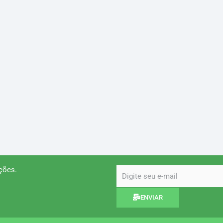
ções.
email
ENVIAR