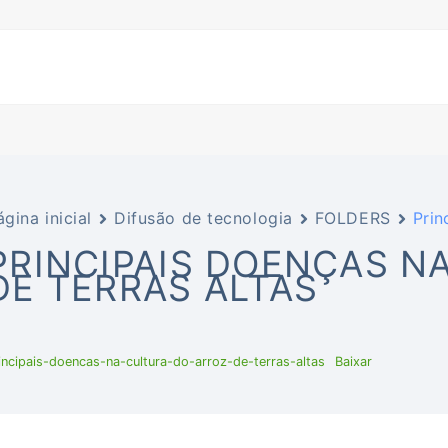
ágina inicial
Difusão de tecnologia
FOLDERS
Prin
PRINCIPAIS DOENÇAS N
DE TERRAS ALTAS
incipais-doencas-na-cultura-do-arroz-de-terras-altas
Baixar