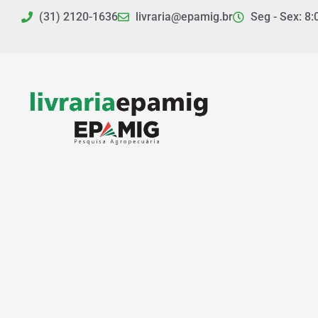
Ir
(31) 2120-1636
livraria@epamig.br
Seg - Sex: 8:
para
o
conteúdo