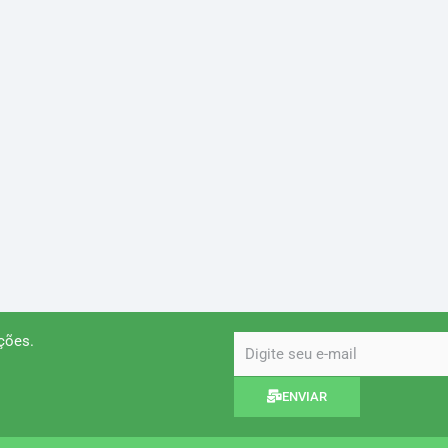
ções.
email
ENVIAR