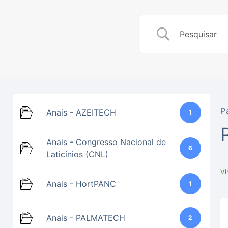
P
Anais - AZEITECH
1
Anais - Congresso Nacional de
6
Laticínios (CNL)
Vi
Anais - HortPANC
1
Anais - PALMATECH
2