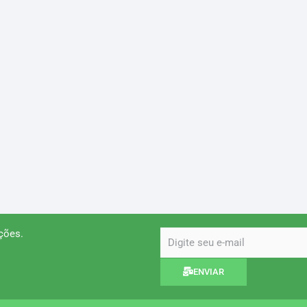
ções.
email
ENVIAR