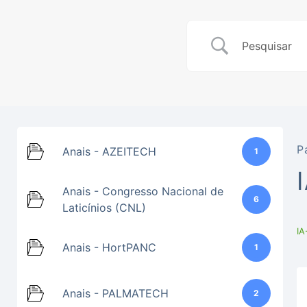
P
Anais - AZEITECH
1
Anais - Congresso Nacional de
6
Laticínios (CNL)
IA
Anais - HortPANC
1
Anais - PALMATECH
2