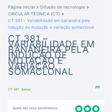
Página inicial
Difusão de tecnologia
CIRCULAR TÉCNICA (CT)
CT 381 – Variabilidade em bananeira pela
indução de mutação e variação somaclonal
CT 381 –
VARIABILIDADE EM
BANANEIRA PELA
INDUÇÃO DE
MUTAÇÃO E
VARIAÇÃO
SOMACLONAL
CT-381
Baixar
Quais são seus sentimentos