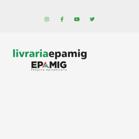
Ir
para
I
F
Y
T
o
n
a
o
w
conteúdo
s
c
u
i
t
e
t
t
a
b
u
t
g
o
b
e
r
o
e
r
a
k
m
-
f