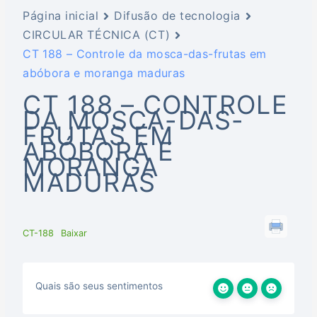
Página inicial
Difusão de tecnologia
CIRCULAR TÉCNICA (CT)
CT 188 – Controle da mosca-das-frutas em
abóbora e moranga maduras
CT 188 – CONTROLE
DA MOSCA-DAS-
FRUTAS EM
ABÓBORA E
MORANGA
MADURAS
CT-188
Baixar
Quais são seus sentimentos