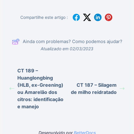
Compartilhe este artigo :
Ainda com problemas? Como podemos ajudar?
Atualizado em 02/03/2023
CT 189 –
Huanglongbing
(HLB, ex-Greening)
CT 187 – Silagem
ou Amarelão dos
de milho reidratado
citros: identificação
e manejo
Desenvolvido por
BetterDocs