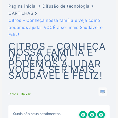
Página inicial
Difusão de tecnologia
CARTILHAS
Citros – Conheça nossa família e veja como
podemos ajudar VOCÊ a ser mais Saudável e
Feliz!
CITROS – CONHEÇA
NOSSA FAMÍLIA E
VEJA COMO
PODEMOS AJUDAR
VOCÊ A SER MAIS
SAUDÁVEL E FELIZ!
Citros
Baixar
Quais são seus sentimentos