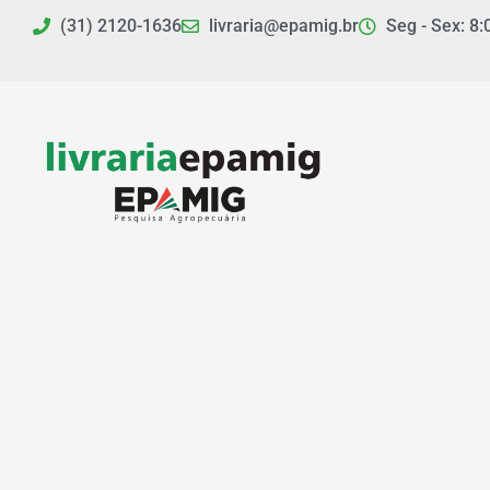
Ir
(31) 2120-1636
livraria@epamig.br
Seg - Sex: 8:
para
o
conteúdo