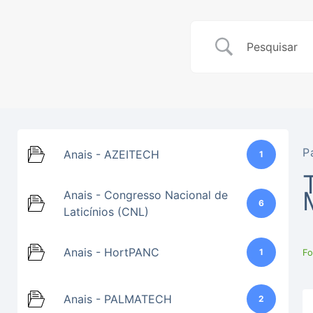
P
Anais - AZEITECH
1
Anais - Congresso Nacional de
6
Laticínios (CNL)
Anais - HortPANC
1
Fo
Anais - PALMATECH
2