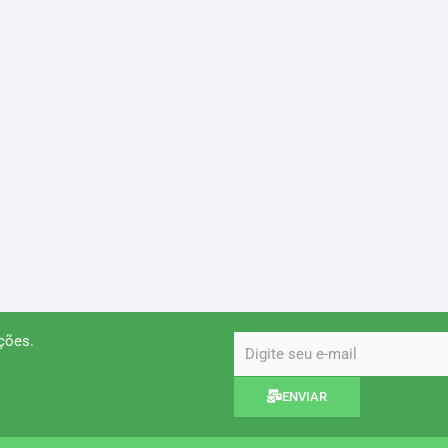
ções.
email
ENVIAR