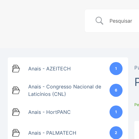
P
Anais - AZEITECH
1
Anais - Congresso Nacional de
6
Laticínios (CNL)
Pe
Anais - HortPANC
1
Anais - PALMATECH
2