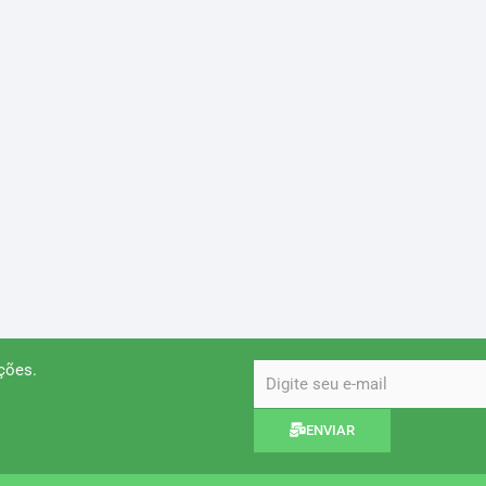
ções.
email
ENVIAR