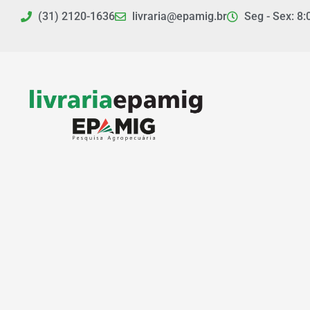
Ir
(31) 2120-1636
livraria@epamig.br
Seg - Sex: 8:
para
o
conteúdo