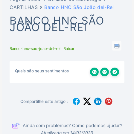
CARTILHAS
Banco HNC São João del-Rei
BANCO HNC SÃO
JOÃO DEL-REI
Banco-hnc-sao-joao-del-rei
Baixar
Quais são seus sentimentos
Compartilhe este artigo :
Ainda com problemas? Como podemos ajudar?
Atualizado em 14/02/2023