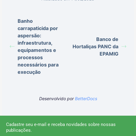
Banho
carrapaticida por
aspersão:
Banco de
infraestrutura,
Hortaliças PANC da
equipamentos e
EPAMIG
processos
necessários para
execução
Desenvolvido por
BetterDocs
Cadastre seu e-mail e receba novidades sobre nossas
publicações.