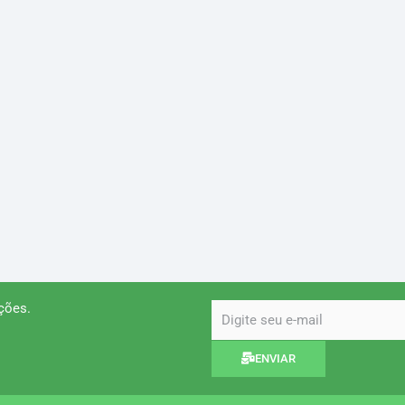
ções.
email
ENVIAR