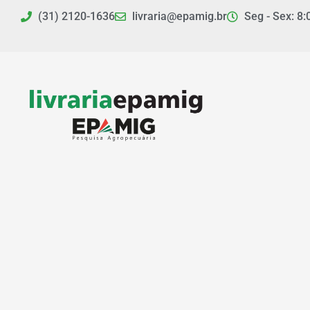
Ir
(31) 2120-1636
livraria@epamig.br
Seg - Sex: 8:
para
o
conteúdo