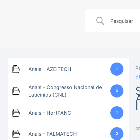
P
Anais - AZEITECH
1
S
Anais - Congresso Nacional de
6
Laticínios (CNL)
Anais - HortPANC
1
S
Anais - PALMATECH
2