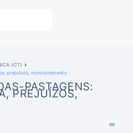
ICA (CT)
ia, prejuízos, monitoramento
-DAS-PASTAGENS:
A, PREJUÍZOS,