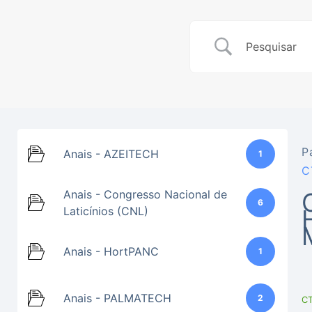
P
Anais - AZEITECH
1
C
Anais - Congresso Nacional de
6
Laticínios (CNL)
Anais - HortPANC
1
Anais - PALMATECH
2
C