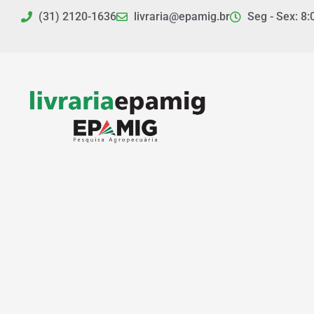
Ir
(31) 2120-1636
livraria@epamig.br
Seg - Sex: 8:
para
o
conteúdo