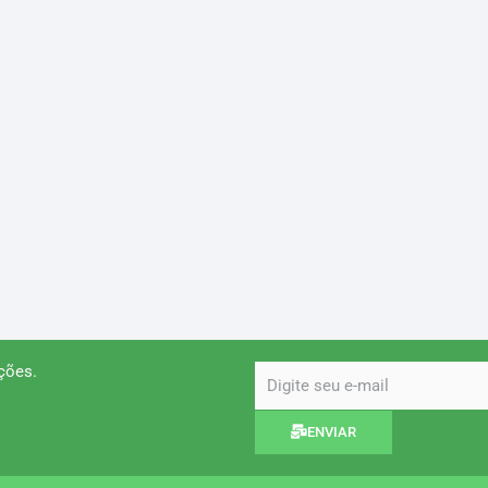
ções.
email
ENVIAR