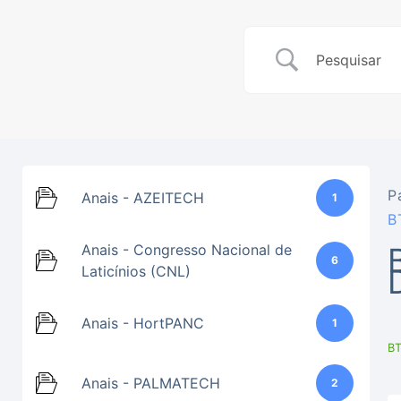
P
Anais - AZEITECH
1
B
Anais - Congresso Nacional de
6
Laticínios (CNL)
Anais - HortPANC
1
BT
Anais - PALMATECH
2