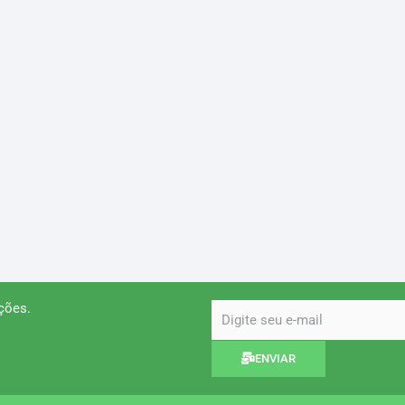
ções.
email
ENVIAR