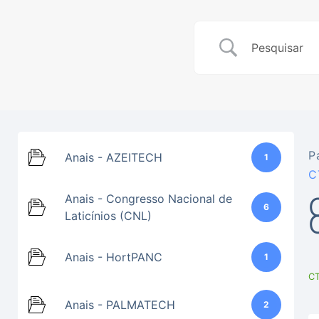
P
Anais - AZEITECH
1
C
Anais - Congresso Nacional de
6
Laticínios (CNL)
Anais - HortPANC
1
C
Anais - PALMATECH
2