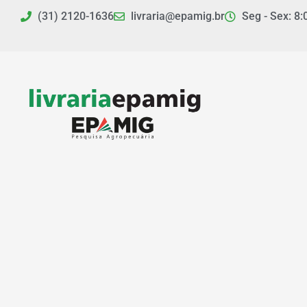
Ir
(31) 2120-1636
livraria@epamig.br
Seg - Sex: 8:
para
o
conteúdo