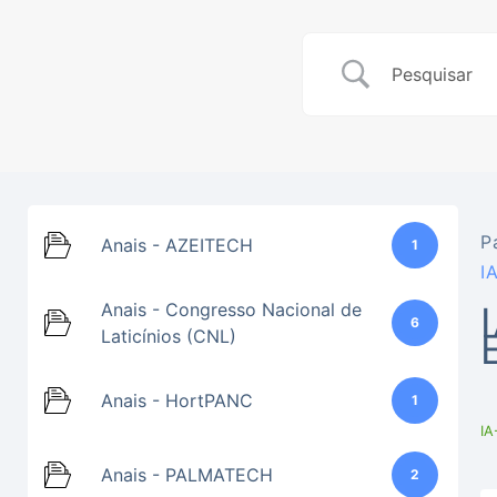
P
Anais - AZEITECH
1
I
Anais - Congresso Nacional de
6
Laticínios (CNL)
Anais - HortPANC
1
IA
Anais - PALMATECH
2