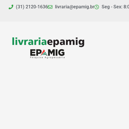
Ir
(31) 2120-1636
livraria@epamig.br
Seg - Sex: 8:
para
o
conteúdo