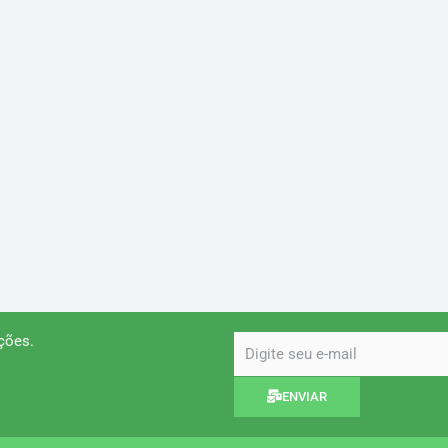
ções.
email
ENVIAR