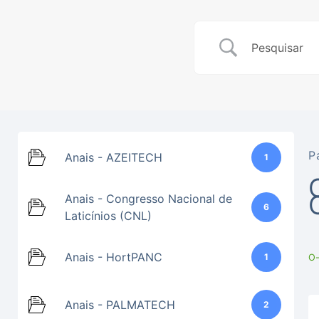
P
Anais - AZEITECH
1
Anais - Congresso Nacional de
6
Laticínios (CNL)
Anais - HortPANC
1
O-
Anais - PALMATECH
2