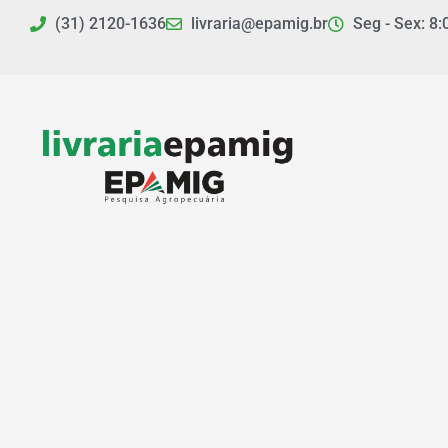
Ir
(31) 2120-1636
livraria@epamig.br
Seg - Sex: 8:
para
o
conteúdo