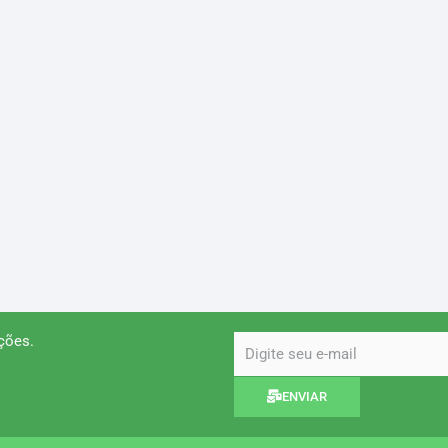
ções.
email
ENVIAR