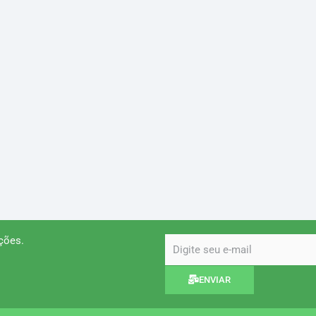
ções.
email
ENVIAR