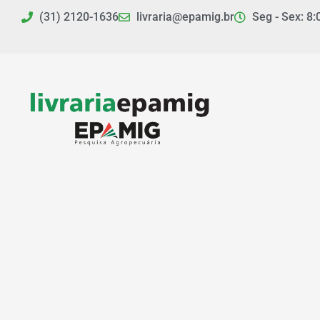
Ir
(31) 2120-1636
livraria@epamig.br
Seg - Sex: 8:
para
o
conteúdo