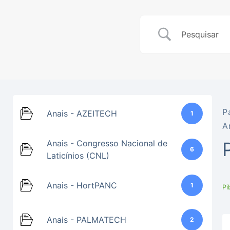
P
Anais - AZEITECH
1
A
Anais - Congresso Nacional de
6
Laticínios (CNL)
Anais - HortPANC
1
Pi
Anais - PALMATECH
2