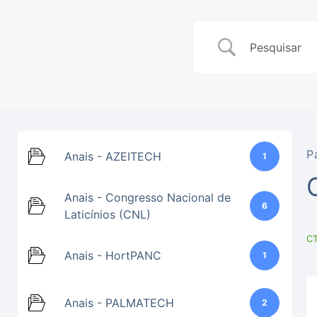
P
Anais - AZEITECH
1
Anais - Congresso Nacional de
6
Laticínios (CNL)
CT
Anais - HortPANC
1
Anais - PALMATECH
2