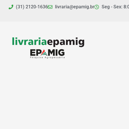
Ir
(31) 2120-1636
livraria@epamig.br
Seg - Sex: 8:
para
o
conteúdo