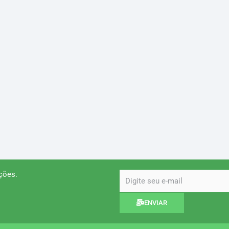
ções.
email
ENVIAR