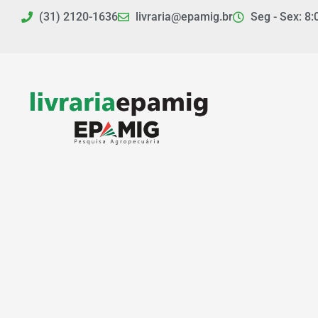
Ir
(31) 2120-1636
livraria@epamig.br
Seg - Sex: 8:
para
o
conteúdo