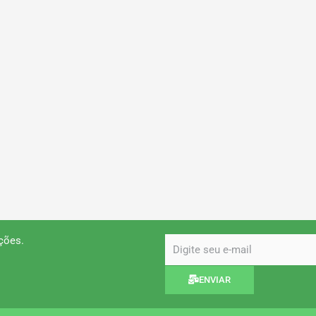
ções.
email
ENVIAR