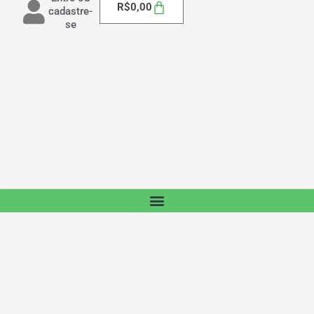
Carrinho
R$
0,00
cadastre-
se